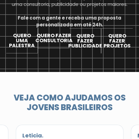
uma consultoria, publicidade ou projetos maiores.
Fale com a gente e receba uma proposta
personalizada em até 24h.
QUERO
QUERO FAZER
QUERO
QUERO
UMA
CONSULTORIA
FAZER
FAZER
PALESTRA
PUBLICIDADE
PROJETOS
VEJA COMO AJUDAMOS OS
JOVENS BRASILEIROS
Leticia.