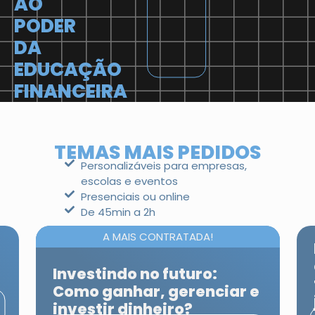
AO
PODER
DA
EDUCAÇÃO
FINANCEIRA
TEMAS MAIS PEDIDOS
Personalizáveis para empresas,
escolas e eventos
Presenciais ou online
De 45min a 2h
A MAIS CONTRATADA!
Investindo no futuro:
Como ganhar, gerenciar e
investir dinheiro?