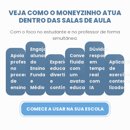
VEJA COMO O MONEYZINHO ATUA
DENTRO DAS SALAS DE AULA
Com o foco no estudante e no professor de forma
simultânea:
Engaja
Dúvidas
Apoia
alunos
Conversação
respondidas
professores
do
Experiência
fluida
em
Aplicaç
no
Ensino
educativa
com
tempo
de
processo
Fundamental
divertida
um
real
exercíci
de
e
e
avatar
com
context
ensino
Médio
contínua
educacional
IA
lizados
COMECE A USAR NA SUA ESCOLA