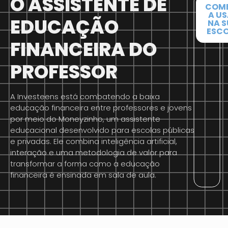
O ASSISTENTE DE
COM
A U
EDUCAÇÃO
NA 
ESC
FINANCEIRA DO
PROFESSOR
A Investeens está combatendo a baixa
educação financeira entre professores e jovens
por meio do Moneyzinho, um assistente
educacional desenvolvido para escolas públicas
e privadas. Ele combina inteligência artificial,
interação e uma metodologia de valor para
transformar a forma como a educação
financeira é ensinada em sala de aula.